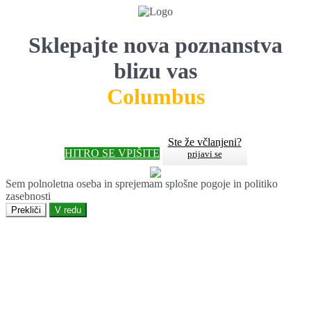
Sklepajte nova poznanstva
blizu vas
Columbus
Ste že včlanjeni?
HITRO SE VPIŠITE
prijavi se
Sem polnoletna oseba in sprejemam splošne pogoje in politiko
zasebnosti
Prekliči
V redu